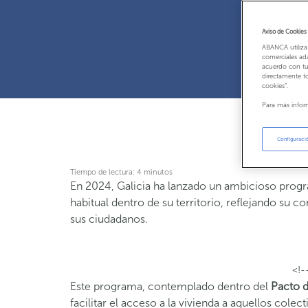
Aviso de Cookies
ABANCA utiliza
comerciales ada
acuerdo con tu
directamente t
cookies”.
Para más infor
Configuraci
Tiempo de lectura:
4
minutos
En 2024, Galicia ha lanzado un ambicioso progra
habitual dentro de su territorio, reflejando su 
sus ciudadanos.
<!-
Este programa, contemplado dentro del
Pacto d
facilitar el acceso a la vivienda a aquellos col