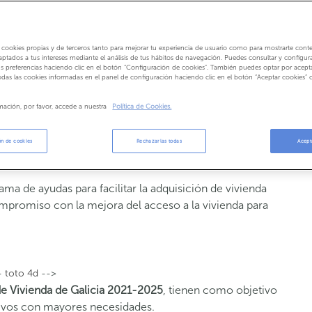
 cookies propias y de terceros tanto para mejorar tu experiencia de usuario como para mostrarte cont
ptados a tus intereses mediante el análisis de tus hábitos de navegación. Puedes consultar y configura
s preferencias haciendo clic en el botón “Configuración de cookies”. También puedes optar por acept
odas las cookies informadas en el panel de configuración haciendo clic en el botón “Aceptar cookies” 
mación, por favor, accede a nuestra
Política de Cookies.
ón de cookies
Rechazarlas todas
Acept
ma de ayudas para facilitar la adquisición de vivienda
compromiso con la mejora del acceso a la vivienda para
-
toto 4d
-->
e Vivienda de Galicia 2021-2025
, tienen como objetivo
ectivos con mayores necesidades.