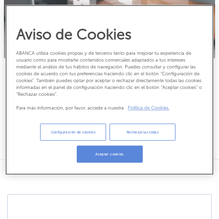
Aviso de Cookies
ABANCA utiliza cookies propias y de terceros tanto para mejorar tu experiencia de
usuario como para mostrarte contenidos comerciales adaptados a tus intereses
VIVIENDAS
mediante el análisis de tus hábitos de navegación. Puedes consultar y configurar las
cookies de acuerdo con tus preferencias haciendo clic en el botón “Configuración de
Tiempo de lectura:
2
minutos
cookies”. También puedes optar por aceptar o rechazar directamente todas las cookies
Previsiones para comprar
informadas en el panel de configuración haciendo clic en el botón “Aceptar cookies” o
“Rechazar cookies”.
vivienda este 2023
Para más información, por favor, accede a nuestra
Política de Cookies.
El mercado inmobiliario cerró 2022 con datos positivos. Sin
Configuración de cookies
Rechazarlas todas
embargo, en estas primeras semanas de 2023 se empieza ...
Aceptar cookies