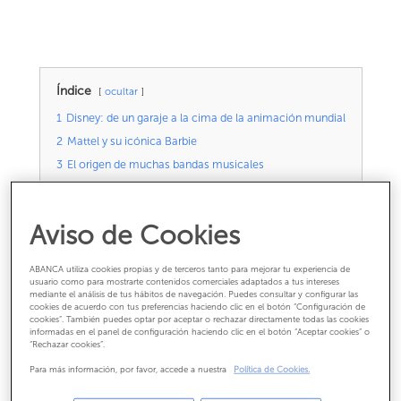
Índice
ocultar
1
Disney: de un garaje a la cima de la animación mundial
2
Mattel y su icónica Barbie
3
El origen de muchas bandas musicales
4
De un garaje a leyenda mundial de motocicletas
Aviso de Cookies
<!--
toto 4d
-->
ABANCA utiliza cookies propias y de terceros tanto para mejorar tu experiencia de
usuario como para mostrarte contenidos comerciales adaptados a tus intereses
Disney: de un garaje a la
mediante el análisis de tus hábitos de navegación. Puedes consultar y configurar las
cookies de acuerdo con tus preferencias haciendo clic en el botón “Configuración de
cima de la animación
cookies”. También puedes optar por aceptar o rechazar directamente todas las cookies
informadas en el panel de configuración haciendo clic en el botón “Aceptar cookies” o
mundial
“Rechazar cookies”.
Para más información, por favor, accede a nuestra
Política de Cookies.